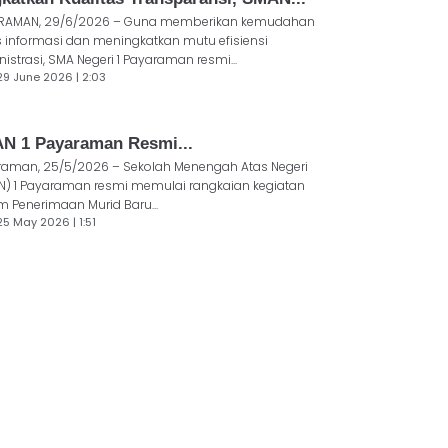
RAMAN, 29/6/2026 – Guna memberikan kemudahan
 informasi dan meningkatkan mutu efisiensi
istrasi, SMA Negeri 1 Payaraman resmi...
29 June 2026 | 2:03
N 1 Payaraman Resmi...
raman, 25/5/2026 – Sekolah Menengah Atas Negeri
N) 1 Payaraman resmi memulai rangkaian kegiatan
m Penerimaan Murid Baru...
25 May 2026 | 1:51