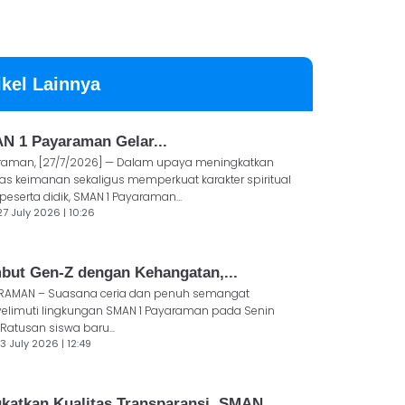
ikel Lainnya
N 1 Payaraman Gelar...
raman, [27/7/2026] — Dalam upaya meningkatkan
tas keimanan sekaligus memperkuat karakter spiritual
peserta didik, SMAN 1 Payaraman...
27 July 2026 | 10:26
but Gen-Z dengan Kehangatan,...
RAMAN – Suasana ceria dan penuh semangat
elimuti lingkungan SMAN 1 Payaraman pada Senin
 Ratusan siswa baru...
3 July 2026 | 12:49
gkatkan Kualitas Transparansi, SMAN...