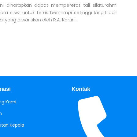
ini diharapkan dapat mempererat tali silaturahmi
ra siswi untuk terus bermimpi setinggi langit dan
i yang diwariskan oleh R.A. Kartini.
masi
Kontak
ng Kami
h
tan Kepala