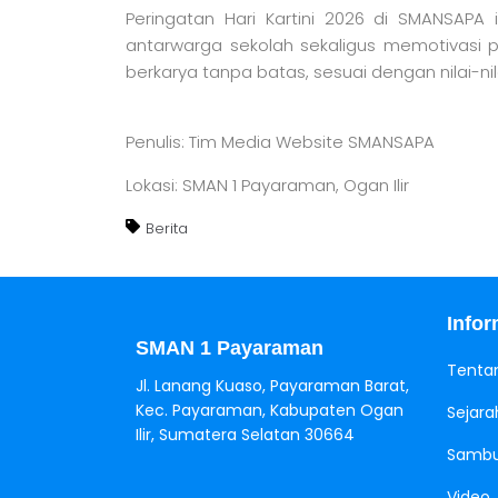
Peringatan Hari Kartini 2026 di SMANSAPA 
antarwarga sekolah sekaligus memotivasi pa
berkarya tanpa batas, sesuai dengan nilai-nila
Penulis: Tim Media Website SMANSAPA
Lokasi: SMAN 1 Payaraman, Ogan Ilir
Berita
Jasa Pembuatan Website
RRDigital.id
Infor
SMAN 1 Payaraman
Tenta
Jl. Lanang Kuaso, Payaraman Barat,
Kec. Payaraman, Kabupaten Ogan
Sejara
Ilir, Sumatera Selatan 30664
Sambu
Video