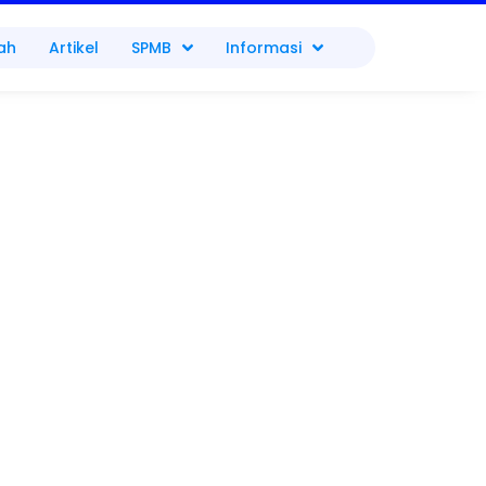
ah
Artikel
SPMB
Informasi
i Kartini di SMAN 1