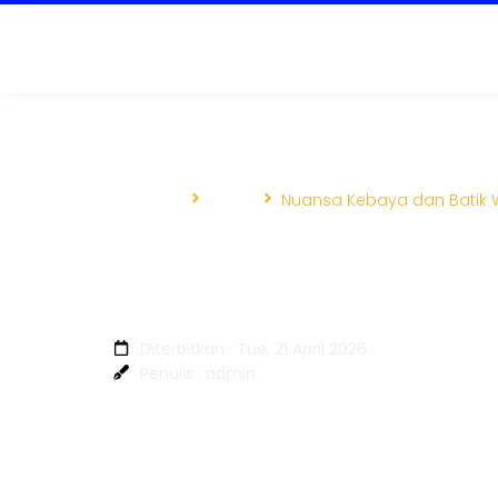
Beranda
Berita
Nuansa Kebaya dan Batik Wa
Nuansa Kebaya dan B
Payaraman
Diterbitkan : Tue, 21 April 2026
Penulis : admin