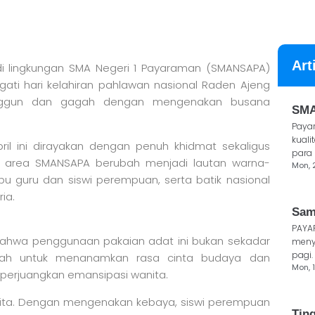
Art
 lingkungan SMA Negeri 1 Payaraman (SMANSAPA)
gati hari kelahiran pahlawan nasional Raden Ajeng
l anggun dan gagah dengan mengenakan busana
SMA
Paya
kuali
pril ini dirayakan dengan penuh khidmat sekaligus
para 
a, area SMANSAPA berubah menjadi lautan warna-
Mon, 
bu guru dan siswi perempuan, serta batik nasional
ria.
Sam
PAYA
hwa penggunaan pakaian adat ini bukan sekadar
meny
pagi.
kolah untuk menanamkan rasa cinta budaya dan
Mon, 1
perjuangkan emansipasi wanita.
iswi kita. Dengan mengenakan kebaya, siswi perempuan
Tin