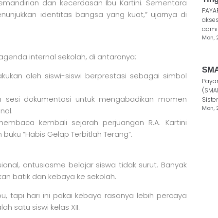
ndirian dan kecerdasan Ibu Kartini. Sementara
PAYA
enunjukkan identitas bangsa yang kuat,” ujarnya di
akses
admin
Mon, 
genda internal sekolah, di antaranya:
SMA
kukan oleh siswi-siswi berprestasi sebagai simbol
Paya
(SMA
n sesi dokumentasi untuk mengabadikan momen
Siste
Mon, 
nal.
membaca kembali sejarah perjuangan R.A. Kartini
buku “Habis Gelap Terbitlah Terang”.
onal, antusiasme belajar siswa tidak surut. Banyak
n batik dan kebaya ke sekolah.
, tapi hari ini pakai kebaya rasanya lebih percaya
h satu siswi kelas XII.