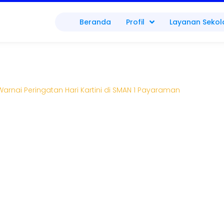
Beranda
Profil
Layanan Sekol
rnai Peringatan Hari Kartini di SMAN 1 Payaraman
atik Warnai Peringatan Har