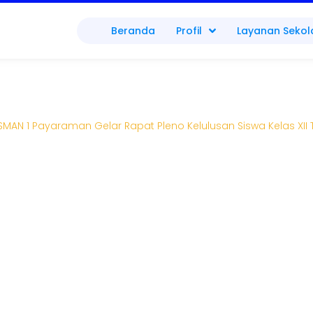
Beranda
Profil
Layanan Sekol
AN 1 Payaraman Gelar Rapat Pleno Kelulusan Siswa Kelas XII 
pan: SMAN 1 Payaraman Ge
s XII TA. 2025/2026