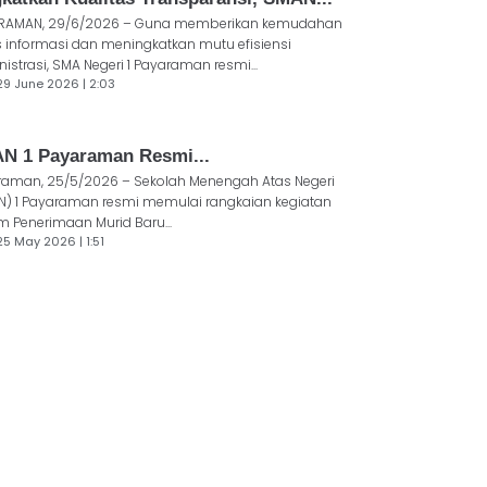
RAMAN, 29/6/2026 – Guna memberikan kemudahan
 informasi dan meningkatkan mutu efisiensi
istrasi, SMA Negeri 1 Payaraman resmi...
29 June 2026 | 2:03
N 1 Payaraman Resmi...
raman, 25/5/2026 – Sekolah Menengah Atas Negeri
N) 1 Payaraman resmi memulai rangkaian kegiatan
m Penerimaan Murid Baru...
25 May 2026 | 1:51