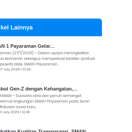
ikel Lainnya
N 1 Payaraman Gelar...
raman, [27/7/2026] — Dalam upaya meningkatkan
tas keimanan sekaligus memperkuat karakter spiritual
peserta didik, SMAN 1 Payaraman...
27 July 2026 | 10:26
but Gen-Z dengan Kehangatan,...
RAMAN – Suasana ceria dan penuh semangat
elimuti lingkungan SMAN 1 Payaraman pada Senin
 Ratusan siswa baru...
3 July 2026 | 12:49
gkatkan Kualitas Transparansi, SMAN...