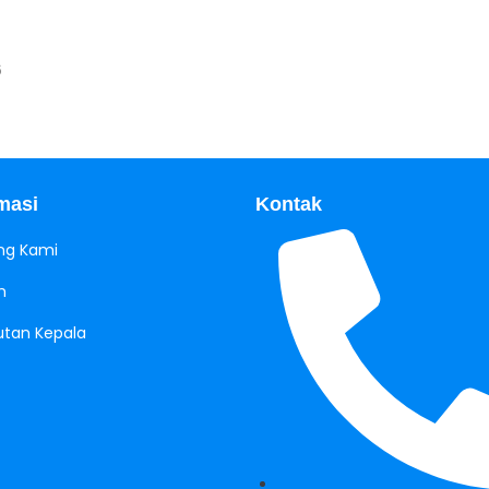
6
masi
Kontak
ng Kami
h
tan Kepala