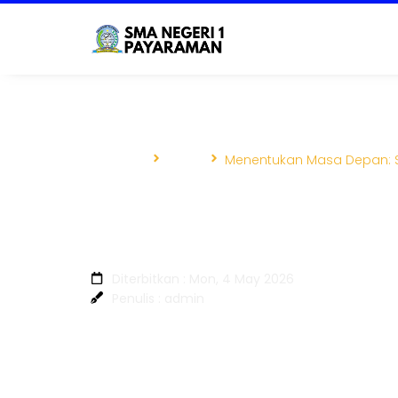
Beranda
Berita
Menentukan Masa Depan: SM
Menentukan Masa De
Kelulusan Siswa Kela
Diterbitkan : Mon, 4 May 2026
Penulis : admin