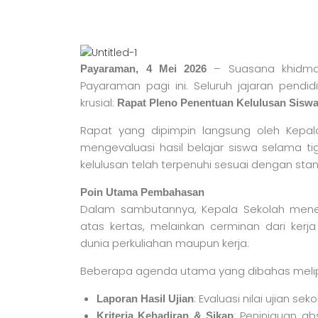
– Suasana khidma
Payaraman, 4 Mei 2026
Payaraman pagi ini. Seluruh jajaran pend
krusial:
Rapat Pleno Penentuan Kelulusan Siswa 
Rapat yang dipimpin langsung oleh Kepal
mengevaluasi hasil belajar siswa selama tig
kelulusan telah terpenuhi sesuai dengan sta
Poin Utama Pembahasan
Dalam sambutannya, Kepala Sekolah mene
atas kertas, melainkan cerminan dari kerj
dunia perkuliahan maupun kerja.
Beberapa agenda utama yang dibahas melip
: Evaluasi nilai ujian s
Laporan Hasil Ujian
: Peninjauan a
Kriteria Kehadiran & Sikap