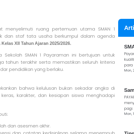
Art
t menyelimuti ruang pertemuan utama SMAN 1
idik dan staf tata usaha berkumpul dalam agenda
Kelas XII Tahun Ajaran 2025/2026.
SMA
Paya
a Sekolah SMAN 1 Payaraman ini bertujuan untuk
kuali
a tahun terakhir serta memastikan seluruh kriteria
para 
ndar pendidikan yang berlaku.
Mon, 
kankan bahwa kelulusan bukan sekadar angka di
Sam
a keras, karakter, dan kesiapan siswa menghadapi
PAYA
meny
pagi.
uti:
Mon, 1
ekolah dan asesmen akhir.
bsensi dan catatan kedisiplinan selama menempuh
Tin