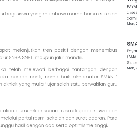
PAYA
akses
iasi bagi siswa yang membawa nama harum sekolah
admin
Mon, 
SMA
 dapat melanjutkan tren positif dengan menembus
Paya
alur SNBP, SNBT, maupun jalur mandiri.
(SMA
Siste
Mon, 
eka telah melewati berbagai tantangan dengan
eka berada nanti, nama baik almamater SMAN 1
akhlak yang mulia,” ujar salah satu perwakilan guru
 ini akan diumumkan secara resmi kepada siswa dan
melalui portal resmi sekolah dan surat edaran. Para
nggu hasil dengan doa serta optimisme tinggi.