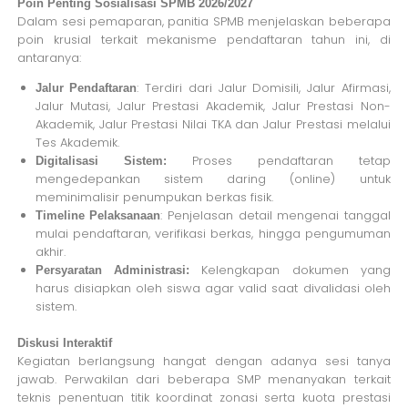
Poin Penting Sosialisasi SPMB 2026/2027
Dalam sesi pemaparan, panitia SPMB menjelaskan beberapa
poin krusial terkait mekanisme pendaftaran tahun ini, di
antaranya:
: Terdiri dari Jalur Domisili, Jalur Afirmasi,
Jalur Pendaftaran
Jalur Mutasi, Jalur Prestasi Akademik, Jalur Prestasi Non-
Akademik, Jalur Prestasi Nilai TKA dan Jalur Prestasi melalui
Tes Akademik.
Proses pendaftaran tetap
Digitalisasi Sistem:
mengedepankan sistem daring (online) untuk
meminimalisir penumpukan berkas fisik.
: Penjelasan detail mengenai tanggal
Timeline Pelaksanaan
mulai pendaftaran, verifikasi berkas, hingga pengumuman
akhir.
Kelengkapan dokumen yang
Persyaratan Administrasi:
harus disiapkan oleh siswa agar valid saat divalidasi oleh
sistem.
Diskusi Interaktif
Kegiatan berlangsung hangat dengan adanya sesi tanya
jawab. Perwakilan dari beberapa SMP menanyakan terkait
teknis penentuan titik koordinat zonasi serta kuota prestasi