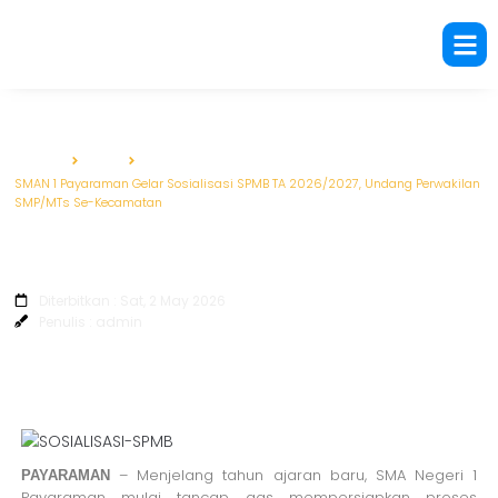
Beranda
Berita
SMAN 1 Payaraman Gelar Sosialisasi SPMB TA 2026/2027, Undang Perwakilan
SMP/MTs Se-Kecamatan
SMAN 1 Payaraman Gelar Sosialisasi
SPMB TA 2026/2027, Undang Perwakilan
SMP/MTs Se-Kecamatan
Diterbitkan : Sat, 2 May 2026
Penulis : admin
– Menjelang tahun ajaran baru, SMA Negeri 1
PAYARAMAN
Payaraman mulai tancap gas mempersiapkan proses