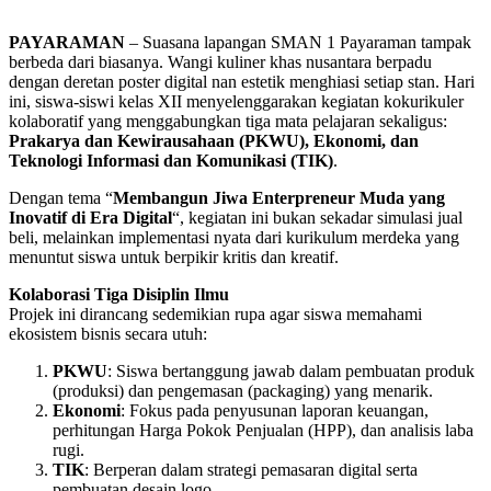
PAYARAMAN
– Suasana lapangan SMAN 1 Payaraman tampak
berbeda dari biasanya. Wangi kuliner khas nusantara berpadu
dengan deretan poster digital nan estetik menghiasi setiap stan. Hari
ini, siswa-siswi kelas XII menyelenggarakan kegiatan kokurikuler
kolaboratif yang menggabungkan tiga mata pelajaran sekaligus:
Prakarya dan Kewirausahaan (PKWU), Ekonomi, dan
Teknologi Informasi dan Komunikasi (TIK)
.
Dengan tema “
Membangun Jiwa Enterpreneur Muda yang
Inovatif di Era Digital
“, kegiatan ini bukan sekadar simulasi jual
beli, melainkan implementasi nyata dari kurikulum merdeka yang
menuntut siswa untuk berpikir kritis dan kreatif.
Kolaborasi Tiga Disiplin Ilmu
Projek ini dirancang sedemikian rupa agar siswa memahami
ekosistem bisnis secara utuh:
PKWU
: Siswa bertanggung jawab dalam pembuatan produk
(produksi) dan pengemasan (packaging) yang menarik.
Ekonomi
: Fokus pada penyusunan laporan keuangan,
perhitungan Harga Pokok Penjualan (HPP), dan analisis laba
rugi.
TIK
: Berperan dalam strategi pemasaran digital serta
pembuatan desain logo.