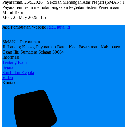
Payaraman, 25/5/2026 – Sekolah Menengah Atas Negeri (SMAN) 1
Payaraman resmi memulai rangkaian kegiatan Sistem Penerimaan
Murid Baru...
Mon, 25 May 2026 | 1:51
Jasa Pembuatan Website
RRDigital.id
SMAN 1 Payaraman
Jl. Lanang Kuaso, Payaraman Barat, Kec. Payaraman, Kabupaten
Ogan Ilir, Sumatera Selatan 30664
Informasi
Tentang Kami
Sejarah
Sambutan Kepala
Video
Kontak