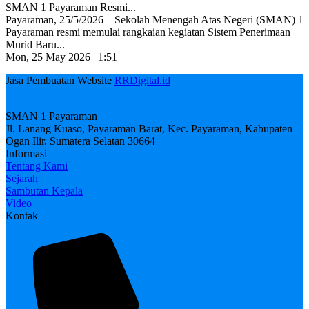
SMAN 1 Payaraman Resmi...
Payaraman, 25/5/2026 – Sekolah Menengah Atas Negeri (SMAN) 1
Payaraman resmi memulai rangkaian kegiatan Sistem Penerimaan
Murid Baru...
Mon, 25 May 2026 | 1:51
Jasa Pembuatan Website
RRDigital.id
SMAN 1 Payaraman
Jl. Lanang Kuaso, Payaraman Barat, Kec. Payaraman, Kabupaten
Ogan Ilir, Sumatera Selatan 30664
Informasi
Tentang Kami
Sejarah
Sambutan Kepala
Video
Kontak