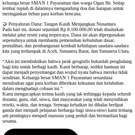
keluarga besar SMAN 1 Payaraman dan warga Ogan Ilir. Setiap
lembar rupiah di dalamnya mengandung doa dan harapan untuk
meringankan beban para korban bencana.
🤝 Penyaluran Dana: Tangan Kasih Menjangkau Nusantara
Pada hari ini, donasi sejumlah Rp 8.100.000,00 telah disalurkan
melalui jalur resmi yang terpercaya. Dana ini akan dipergunakan
sepenuhnya untuk membantu pemenuhan kebutuhan dasar,
pemulihan, dan pembangunan kembali kehidupan saudara-saudara
kita yang terdampak di Aceh, Sumatera Barat, dan Sumatera Utara.
“Aksi ini membuktikan bahwa jarak geografis bukanlah penghalang
bagi kita untuk berbagi kasih. Kami berharap, sedikit bantuan ini
dapat menjadi penyemangat dan wujud nyata bahwa mereka tidak
sendirian. Keluarga besar SMAN 1 Payaraman senantiasa
mendoakan agar para korban diberikan kekuatan dan ketabahan
dalam menghadapi cobaan ini.”
Kami mengucapkan terima kasih yang tak terhingga kepada seluruh
donatur, guru, staf, siswa, dan masyarakat yang telah menyisihkan
rezeki, waktu, dan tenaga. Semoga kebaikan ini dibalas berlipat
ganda dan menjadi pelajaran berharga bagi siswa-siswi kami tentang
arti pentingnya menjadi manusia yang peduli dan bermanfaat bagi
sesama.