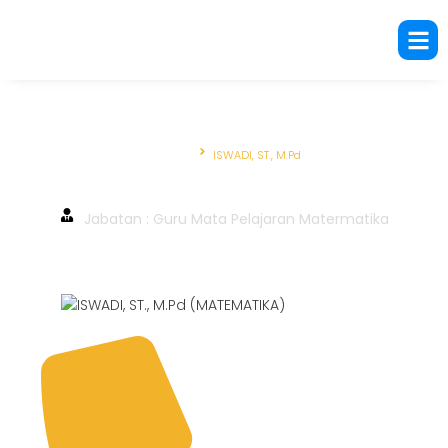
Beranda
ISWADI, ST., M.Pd
ISWADI, ST., M.Pd
Jabatan : Guru Mata Pelajaran Matermatika